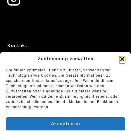
Kontakt
Swiss Cycling
Zustimmung verwalten
Sportstrasse 44
CH-2540 Grenchen
Um dir ein optimales Erlebnis zu bieten, verwenden wir
Technologien wie Cookies, um Geräteinformationen zu
T
+41 31 359 72 33
speichern und/oder darauf zuzugreifen. Wenn du diesen
sport@swiss-cycling.ch
Technologien zustimmst, können wir Daten wie das
Surfverhalten oder eindeutige IDs auf dieser Website
verarbeiten. Wenn du deine Zustimmung nicht erteilst oder
zurückziehst, können bestimmte Merkmale und Funktionen
beeinträchtigt werden.
Akzeptieren
© 2026 Swiss Cycling